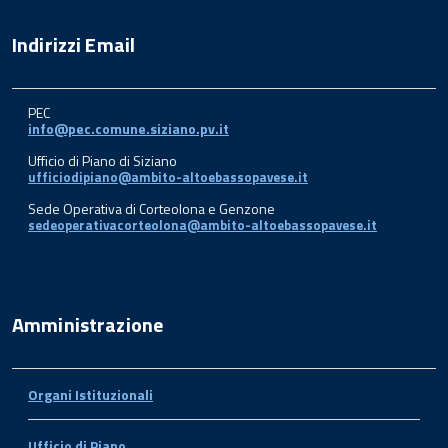
Indirizzi Email
PEC
info@pec.comune.siziano.pv.it
Ufficio di Piano di Siziano
ufficiodipiano@ambito-altoebassopavese.it
Sede Operativa di Corteolona e Genzone
sedeoperativacorteolona@ambito-altoebassopavese.it
Amministrazione
Organi Istituzionali
Ufficio di Piano