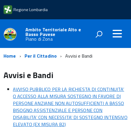
Regione Lombardia
Ambito Territoriale Alto e
Basso Pavese
Piano di Zona
Home
Per il Cittadino
Avvisi e Bandi
Avvisi e Bandi
AVVISO PUBBLICO PER LA RICHIESTA DI CONTINUITA’
O ACCESSO ALLA MISURA SOSTEGNO IN FAVORE DI
PERSONE ANZIANE NON AUTOSUFFICIENTI A BASSO
BISOGNO ASSISTENZIALE E PERSONE CON
DISABILITA’ CON NECESSITA’ DI SOSTEGNO INTENSIVO
ELEVATO (EX MISURA B2)