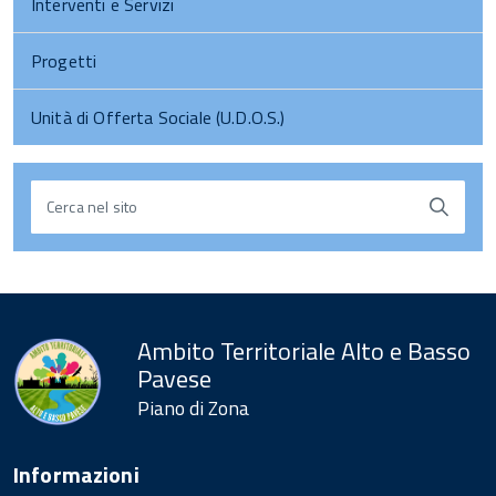
Interventi e Servizi
Progetti
Unità di Offerta Sociale (U.D.O.S.)
Cerca nel sito
torna
all'inizio
del
contenuto
Ambito Territoriale Alto e Basso
Pavese
Piano di Zona
Informazioni