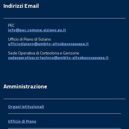
Indirizzi Email
PEC
info@pec.comune.siziano.pv.it
Ufficio di Piano di Siziano
ufficiodipiano@ambito-altoebassopavese.it
Sede Operativa di Corteolona e Genzone
sedeoperativacorteolona@ambito-altoebassopavese.it
Amministrazione
Organi Istituzionali
Ufficio di Piano