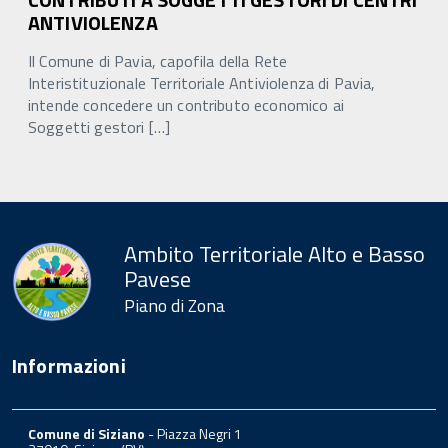
ANTIVIOLENZA
Il Comune di Pavia, capofila della Rete
Interistituzionale Territoriale Antiviolenza di Pavia,
intende concedere un contributo economico ai
Soggetti gestori […]
Ambito Territoriale Alto e Basso
Pavese
Piano di Zona
Informazioni
Comune di Siziano
- Piazza Negri 1