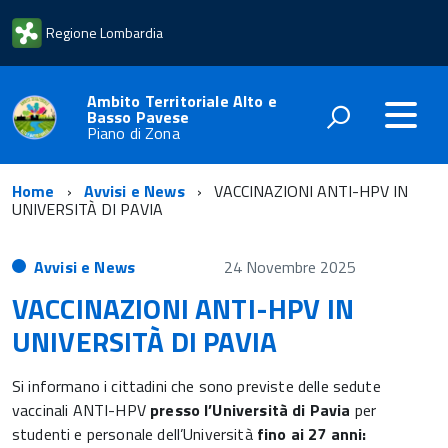
Regione Lombardia
Ambito Territoriale Alto e
Basso Pavese
Piano di Zona
Home
Avvisi e News
VACCINAZIONI ANTI-HPV IN
UNIVERSITÀ DI PAVIA
Avvisi e News
24 Novembre 2025
VACCINAZIONI ANTI-HPV IN
UNIVERSITÀ DI PAVIA
Si informano i cittadini che sono previste delle sedute
vaccinali ANTI-HPV
presso l’Università di Pavia
per
studenti e personale dell’Università
fino ai 27 anni: