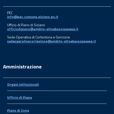
PEC
info@pec.comune.siziano.pv.it
Ufficio di Piano di Siziano
ufficiodipiano@ambito-altoebassopavese.it
Sede Operativa di Corteolona e Genzone
sedeoperativacorteolona@ambito-altoebassopavese.it
Amministrazione
Organi Istituzionali
Ufficio di Piano
Piano di Zona